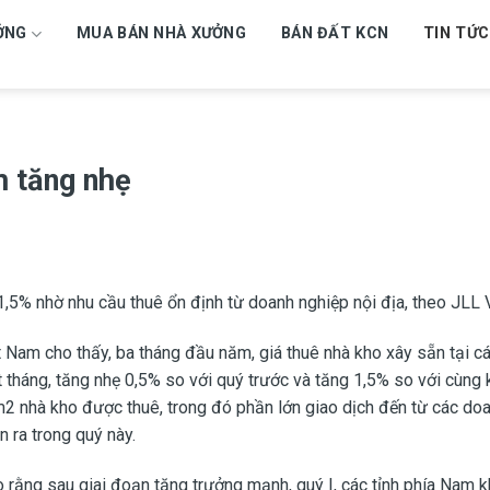
ỞNG
MUA BÁN NHÀ XƯỞNG
BÁN ĐẤT KCN
TIN TỨC
m tăng nhẹ
 1,5% nhờ nhu cầu thuê ổn định từ doanh nghiệp nội địa, theo JLL 
 Nam cho thấy, ba tháng đầu năm, giá thuê nhà kho xây sẵn tại cá
tháng, tăng nhẹ 0,5% so với quý trước và tăng 1,5% so với cùng
 m2 nhà kho được thuê, trong đó phần lớn giao dịch đến từ các do
 ra trong quý này.
 rằng sau giai đoạn tăng trưởng mạnh, quý I, các tỉnh phía Nam 