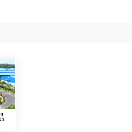
ng
70%