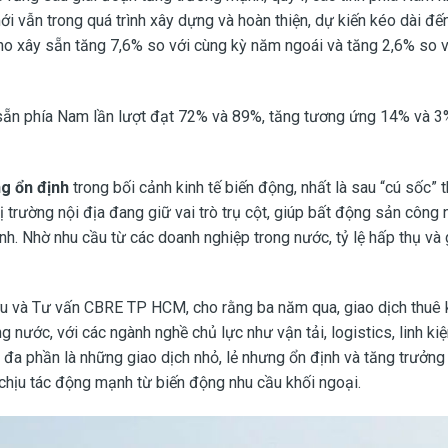
 vẫn trong quá trình xây dựng và hoàn thiện, dự kiến kéo dài đế
kho xây sẵn tăng 7,6% so với cùng kỳ năm ngoái và tăng 2,6% so 
y sẵn phía Nam lần lượt đạt 72% và 89%, tăng tương ứng 14% và 3
ng ổn định
trong bối cảnh kinh tế biến động, nhất là sau “cú sốc” 
 trường nội địa đang giữ vai trò trụ cột, giúp bất động sản công 
h. Nhờ nhu cầu từ các doanh nghiệp trong nước, tỷ lệ hấp thụ và g
 và Tư vấn CBRE TP HCM, cho rằng ba năm qua, giao dịch thuê 
 nước, với các ngành nghề chủ lực như vận tải, logistics, linh kiệ
i đa phần là những giao dịch nhỏ, lẻ nhưng ổn định và tăng trưởng
chịu tác động mạnh từ biến động nhu cầu khối ngoại.