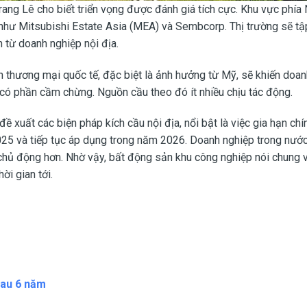
ang Lê cho biết triển vọng được đánh giá tích cực. Khu vực phía
 như Mitsubishi Estate Asia (MEA) và Sembcorp. Thị trường sẽ tậ
 từ doanh nghiệp nội địa.
h thương mại quốc tế, đặc biệt là ảnh hưởng từ Mỹ, sẽ khiến doa
có phần cầm chừng. Nguồn cầu theo đó ít nhiều chịu tác động.
ề xuất các biện pháp kích cầu nội địa, nổi bật là việc gia hạn chí
 2025 và tiếp tục áp dụng trong năm 2026. Doanh nghiệp trong nư
 chủ động hơn. Nhờ vậy, bất động sản khu công nghiệp nói chung v
ời gian tới.
sau 6 năm