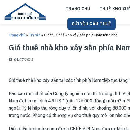
Skip
TRANG CHỦ
THUÊ KHO XƯ
to
content
GỬI YÊU CẦU THUÊ
Trang chủ
»
Tin tức
»
Giá thuê nhà kho xây sẵn phía Nam tăng nhẹ
Giá thuê nhà kho xây sẵn phía Na
04/07/2025
Giá thuê nhà kho xây sẵn tại các tỉnh phía Nam tiếp tục tăng
Báo cáo mới nhất của Công ty nghiên cứu thị trường JLL Việt
Nam đạt trung bình 4,9 USD (gần 125.000 đồng) mỗi m2 một 
ngoái. Tỷ lệ hấp thụ ròng duy trì ổn định, với khoảng 88.000
trong nước. Không có thương vụ cho thuê quy mô lớn nào diễn
Diễn biến tương tự cũng được CBRE Việt Nam đưa ra, khi cho