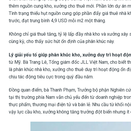
thêm nguồn cung kho, xưởng cho thuê mới. Phần lớn dự án mới
Tình trạng thiếu hụt nguồn cung góp phần đẩy giá thuê nhà 
trước, đạt trung bình 4,9 USD mỗi m2 một tháng.
Không chỉ giá thuê tăng, tỷ lệ lấp đầy nhà kho và xưởng xâ
cùng kỳ, cho thấy sức hút ổn định của phân khúc này.
Lý giải yếu tố giúp phân khúc kho, xưởng duy trì hoạt độ
từ Mỹ. Bà Trang Lê, Tổng giám đốc JLL Việt Nam, cho biết thị
là phân khúc nhà kho, xưởng cho thuê duy trì hoạt động ổn địn
chịu tác động tiêu cực trong quý đầu năm.
Đồng quan điểm, bà Thanh Phạm, Trưởng bộ phận Nghiên cứu
tại thị trường phía Nam vẫn chủ yếu đến từ doanh nghiệp trong
thực phẩm, thương mại điện tử và bán lẻ. Nhu cầu từ khối nộ
vậy lực cầu kho, xưởng không tăng trưởng đột biến nhưng ít 