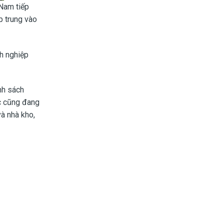
 Nam tiếp
p trung vào
nh nghiệp
nh sách
ớc cũng đang
à nhà kho,