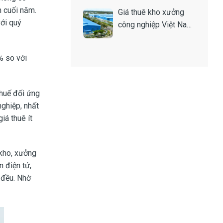
n cuối năm.
Giá thuê kho xưởng
với quý
công nghiệp Việt Nam
tăng 70% sau 6 năm
% so với
thuế đối ứng
nghiệp, nhất
iá thuê ít
kho, xưởng
n điện tử,
 đều. Nhờ