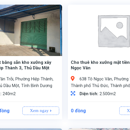
t bằng sẵn kho xưởng xây
Cho thuê kho xưởng mặt tiề
iệp Thành 3, Thủ Dầu Một
Ngọc Vân
ăn Trỗi, Phường Hiệp Thành,
638 Tô Ngọc Vân, Phường 
ủ Dầu Một, Tỉnh Bình Dương
Thành phố Thủ Đức, Thành phố
h:
240m2
Diện tích:
2.500m2
đồng
0
đồng
Xem ngay
X