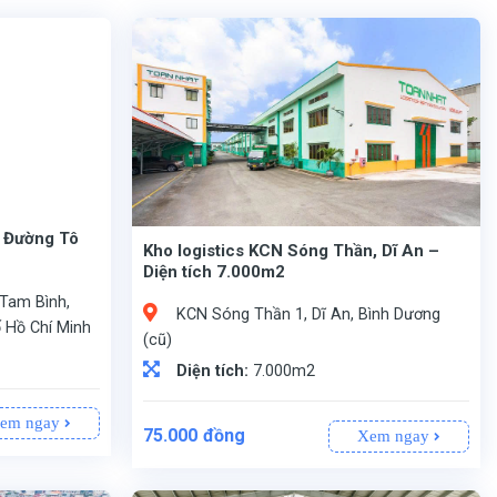
n Đường Tô
Kho logistics KCN Sóng Thần, Dĩ An –
Diện tích 7.000m2
Tam Bình,
KCN Sóng Thần 1, Dĩ An, Bình Dương
 Hồ Chí Minh
(cũ)
Diện tích:
7.000m2
em ngay
75.000
đồng
Xem ngay