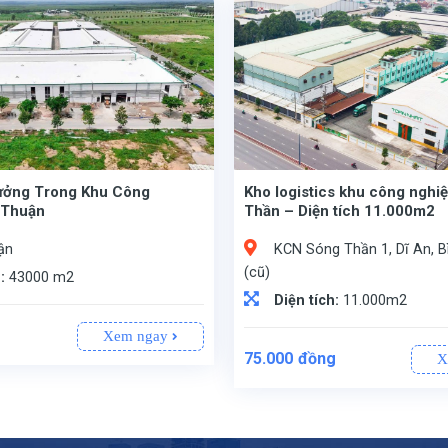
ưởng Trong Khu Công
Kho logistics khu công nghi
 Thuận
Thần – Diện tích 11.000m2
ận
KCN Sóng Thần 1, Dĩ An, 
(cũ)
h:
43000 m2
Diện tích:
11.000m2
Xem ngay
75.000
đồng
X