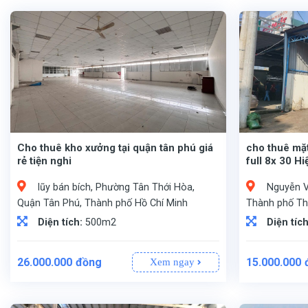
Cho thuê kho xưởng tại quận tân phú giá
cho thuê mặ
rẻ tiện nghi
full 8x 30 H
lũy bán bích, Phường Tân Thới Hòa,
Nguyễn V
Quận Tân Phú, Thành phố Hồ Chí Minh
Thành phố Th
Diện tích:
500m2
Diện tíc
26.000.000
đồng
15.000.000
Xem ngay