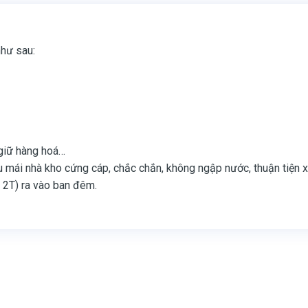
như sau:
 giữ hàng hoá…
hu mái nhà kho cứng cáp, chắc chắn, không ngập nước, thuận tiện x
n 2T) ra vào ban đêm.