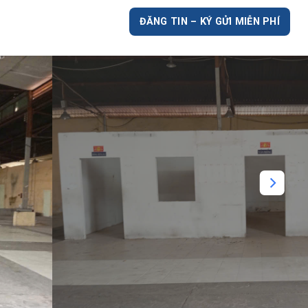
ĐĂNG TIN – KÝ GỬI MIỄN PHÍ