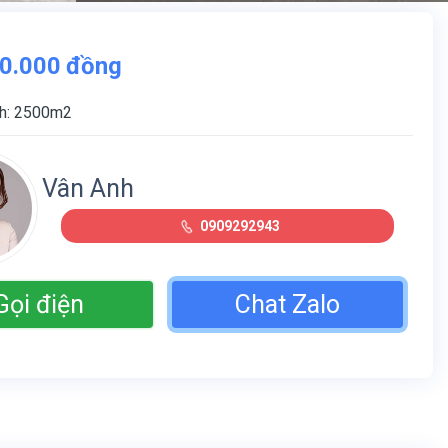
0.000
đồng
ch: 2500m2
Vân Anh
0909292943
Gọi điện
Chat Zalo