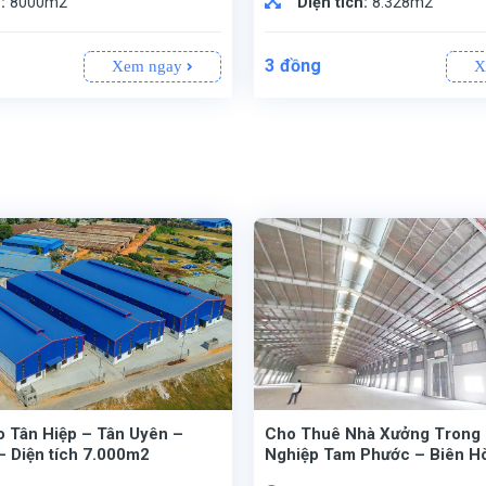
h:
8000m2
Diện tích:
8.328m2
3
đồng
Xem ngay
X
o Tân Hiệp – Tân Uyên –
Cho Thuê Nhà Xưởng Trong
– Diện tích 7.000m2
Nghiệp Tam Phước – Biên H
Nai