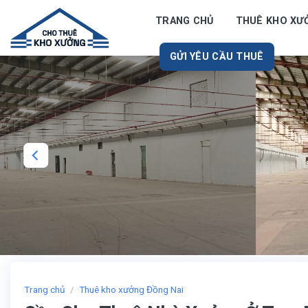
Skip
TRANG CHỦ
THUÊ KHO XƯ
to
content
GỬI YÊU CẦU THUÊ
Trang chủ
/
Thuê kho xưởng Đồng Nai