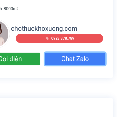
ch: 8000m2
chothuekhoxuong.com
0923.378.789
Gọi điện
Chat Zalo