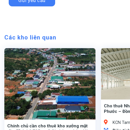
Các kho liên quan
Cho thuê Nh
Phước – Đồn
KCN Tam 
Chính chủ cần cho thuê kho xưởng mặt