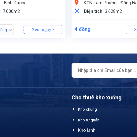
 - Bình Dương
KCN Tam Phước - Đồng Na
h:
7.000m2
Diện tích:
3.628m2
4
đồng
Xem ngay
X
đồng
i
Cho thuê kho xưởng
Kho chung
Kho tự quản
Kho lạnh