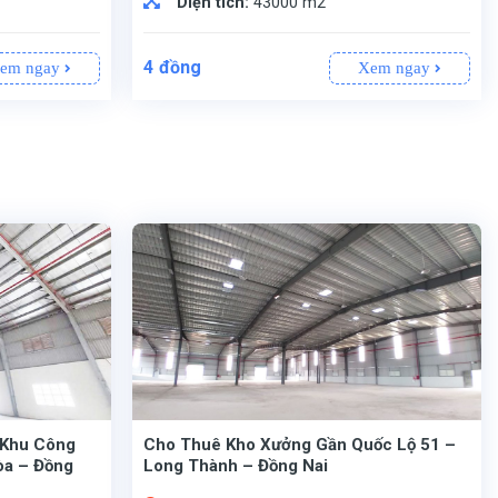
Diện tích:
43000 m2
4
đồng
em ngay
Xem ngay
 Khu Công
Cho Thuê Kho Xưởng Gần Quốc Lộ 51 –
òa – Đồng
Long Thành – Đồng Nai