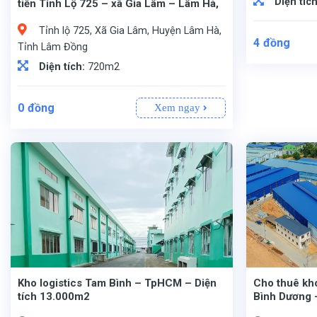
Diện tíc
tiền Tỉnh Lộ 725 – xã Gia Lâm – Lâm Hà,
tỉnh Lâm Đồng.
Tỉnh lộ 725, Xã Gia Lâm, Huyện Lâm Hà,
4
đồng
Tỉnh Lâm Đồng
Diện tích:
720m2
0
đồng
Xem ngay
Kho logistics Tam Bình – TpHCM – Diện
Cho thuê kh
tích 13.000m2
Bình Dương 