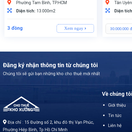
Phường Tam Bình, TP.HCM
Tân Uyên
Diện tích:
13.000m2
Diện tíc
3
đồng
Xem ngay
30.000.000
Đăng ký nhận thông tin từ chúng tôi
Chúng tôi sẽ gửi bạn những kho cho thuê mới nhất
Về chúng tô
Giới thiệu
Tin tức
Địa chỉ : 15 Đường số 2, khu đô thị Vạn Phúc,
Liên hệ
Phường Hiệp Bình, Tp Hồ Chí Minh