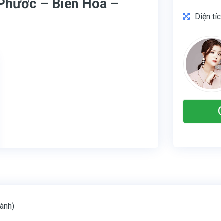
Phước – Biên Hòa –
Diện tí
ành)