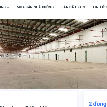
ỞNG
MUA BÁN NHÀ XƯỞNG
BÁN ĐẤT KCN
TIN TỨC
2
đồng