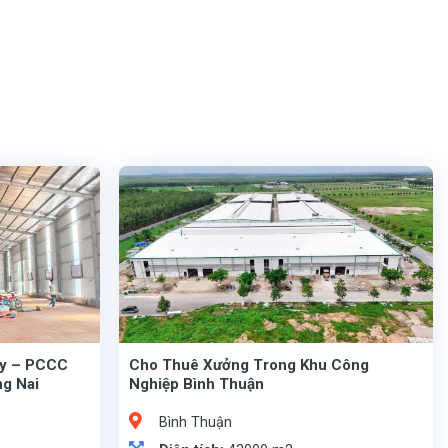
ây – PCCC
Cho Thuê Xưởng Trong Khu Công
g Nai
Nghiệp Bình Thuận
Bình Thuận