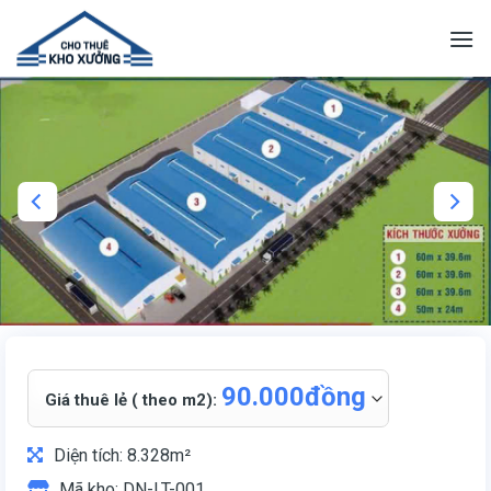
Skip
to
content
90.000đồng
Giá thuê lẻ ( theo m2):
Diện tích: 8.328m²
Mã kho: DN-LT-001