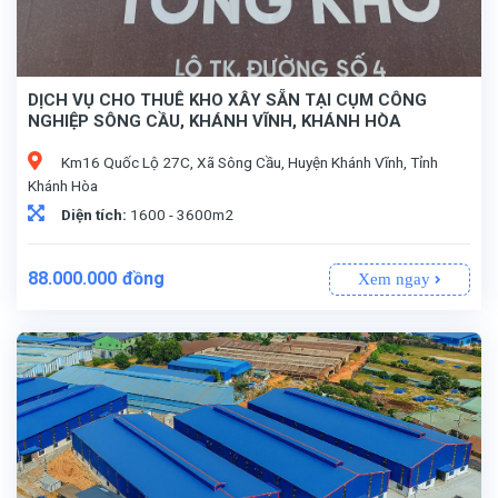
DỊCH VỤ CHO THUÊ KHO XÂY SẴN TẠI CỤM CÔNG
NGHIỆP SÔNG CẦU, KHÁNH VĨNH, KHÁNH HÒA
Km16 Quốc Lộ 27C, Xã Sông Cầu, Huyện Khánh Vĩnh, Tỉnh
Khánh Hòa
Diện tích:
1600 - 3600m2
88.000.000
đồng
Xem ngay